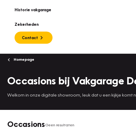
Historie vakgarage
Zekerheden
Contact
Homepage
Occasions bij Vakgarage De
Welkom in onze digitale showroom, leuk dat u een kijkje komt
Occasions
Geen resultaten