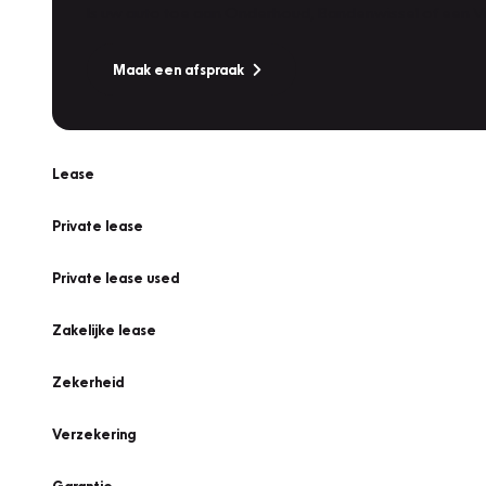
Is uw auto toe aan Onderhoud, Bandenwissel of een Va
Maak een afspraak
Lease
Private lease
Private lease used
Zakelijke lease
Zekerheid
Verzekering