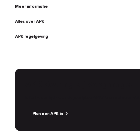
Meer informatie
Alles over APK
APK regelgeving
APK Keuring bij Vakgarage!
Is het weer tijd voor de jaarlijkse APK? Ga snel naar V
Plan een APK in