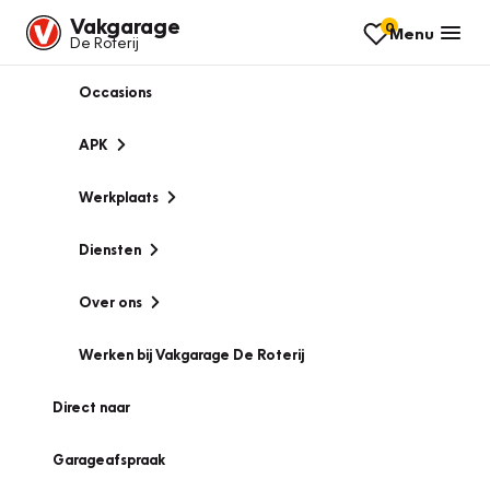
Vakgarage
0
Menu
De Roterij
Occasions
APK
Werkplaats
Diensten
Over ons
Werken bij Vakgarage De Roterij
Direct naar
Garageafspraak