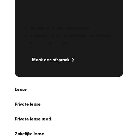
Plan een
Werkplaatsafspraak
Is uw auto toe aan Onderhoud,
Bandenwissel of een Vakantiecheck? Plan
online een afspraak!
Maak een afspraak
Lease
Private lease
Private lease used
Zakelijke lease