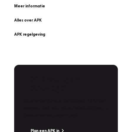
Meer informatie
Alles over APK
APK regelgeving
APK Keuring bij
Vakgarage!
Is het weer tijd voor de jaarlijkse APK? Ga
snel naar Vakgarage bij u in de buurt, en ga
zonder zorgen de weg op!
Plan een APK in