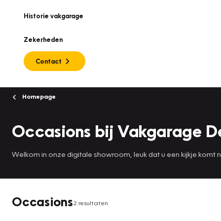
Historie vakgarage
Zekerheden
Contact
Homepage
Occasions bij Vakgarage De
Welkom in onze digitale showroom, leuk dat u een kijkje komt
Occasions
2 resultaten