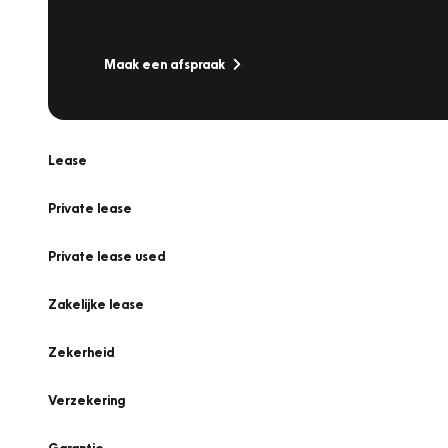
Is uw auto toe aan Onderhoud, Bandenwissel of een Va
Maak een afspraak
Lease
Private lease
Private lease used
Zakelijke lease
Zekerheid
Verzekering