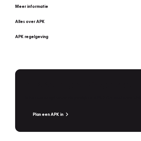
Meer informatie
Alles over APK
APK regelgeving
APK Keuring bij Vakgarage!
Is het weer tijd voor de jaarlijkse APK? Ga snel naar V
Plan een APK in