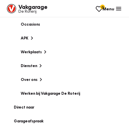
Vakgarage
0
Menu
De Roterij
Occasions
APK
Werkplaats
Diensten
Over ons
Werken bij Vakgarage De Roterij
Direct naar
Garageafspraak