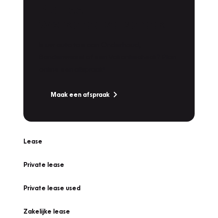
Plan een
Werkplaatsafspraak
Is uw auto toe aan Onderhoud,
Bandenwissel of een Vakantiecheck? Plan
online een afspraak!
Maak een afspraak
Lease
Private lease
Private lease used
Zakelijke lease