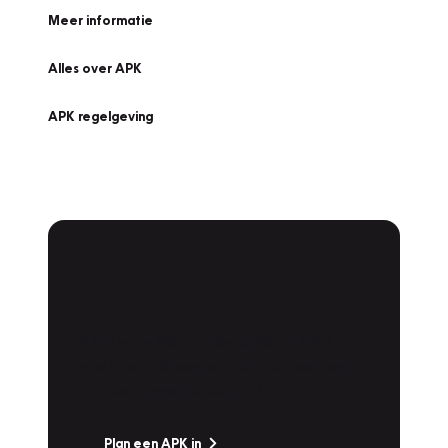
Meer informatie
Alles over APK
APK regelgeving
APK Keuring bij
Vakgarage!
Is het weer tijd voor de jaarlijkse APK? Ga
snel naar Vakgarage bij u in de buurt, en ga
zonder zorgen de weg op!
Plan een APK in