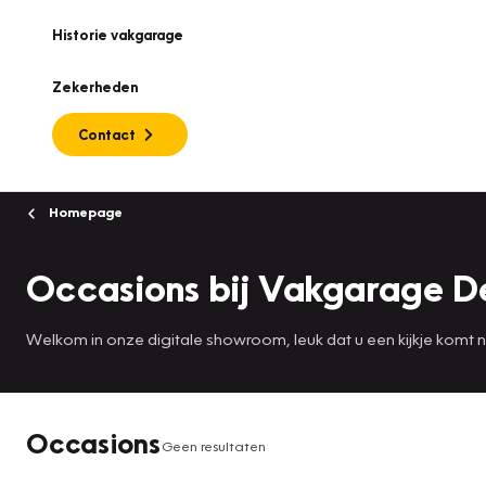
Historie vakgarage
Zekerheden
Contact
Homepage
Occasions bij Vakgarage De
Welkom in onze digitale showroom, leuk dat u een kijkje komt
Occasions
Geen resultaten