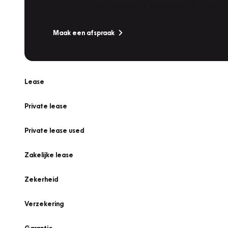
Is uw auto toe aan Onderhoud, Bandenwissel of een Va
Maak een afspraak
Lease
Private lease
Private lease used
Zakelijke lease
Zekerheid
Verzekering