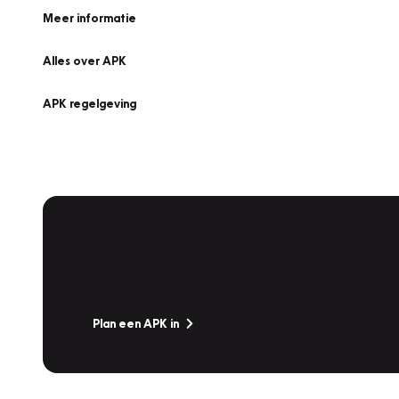
Meer informatie
Alles over APK
APK regelgeving
APK Keuring bij Vakgarage!
Is het weer tijd voor de jaarlijkse APK? Ga snel naar V
Plan een APK in