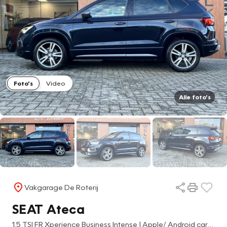
Foto's
Video
Alle foto's
Vakgarage De Roterij
SEAT Ateca
1.5 TSI FR Xperience Business Intense | Apple/ Android carplay | DAB | NAV | Stoel verwarming