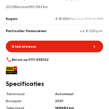
2021
|
Benzine
|
165.683 km
Kopen
€ 18.950
Prijs is incl. BTW en BPM
Particulier financieren
v.a. € 229 p.m.
Ik heb interesse
Bel ons op 0111-658042
Specificaties
Transmissie
Automaat
Bouwjaar
2021
Tellerstand
165683 km